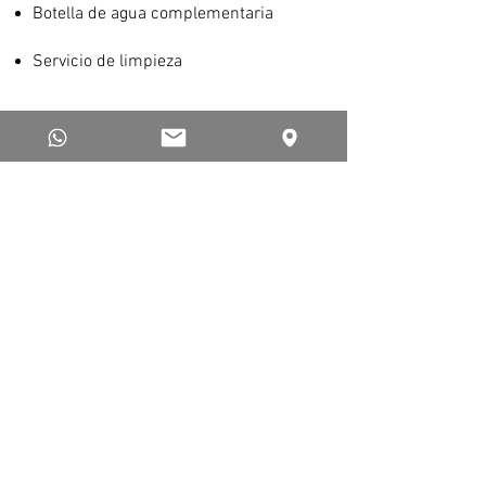
Botella de agua complementaria
Servicio de limpieza
Escobedo 625 entre Padre Solano y
Mendiburo
Guayaquil, Ecuador |
593-4-2302101
Contáctanos